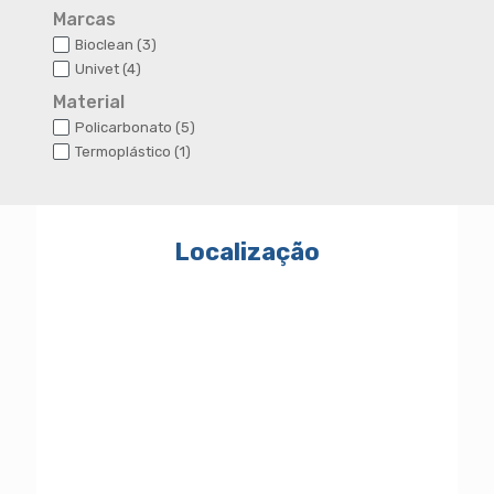
produtos
Marcas
3
Bioclean
3
produtos
4
Univet
4
produtos
Material
5
Policarbonato
5
produtos
1
Termoplástico
1
produto
Localização