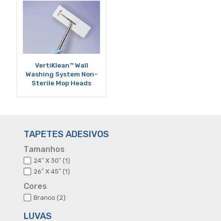
VertiKlean™ Wall
Washing System Non-
Sterile Mop Heads
TAPETES ADESIVOS
Tamanhos
1
24″ X 30″
1
produto
1
26″ X 45″
1
produto
Cores
2
Branco
2
produtos
LUVAS