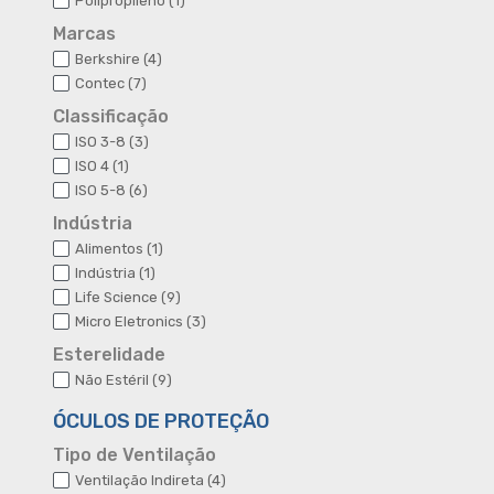
Polipropileno
1
produto
Marcas
4
Berkshire
4
produtos
7
Contec
7
produtos
Classificação
3
ISO 3-8
3
produtos
1
ISO 4
1
produto
6
ISO 5-8
6
produtos
Indústria
1
Alimentos
1
produto
1
Indústria
1
produto
9
Life Science
9
produtos
3
Micro Eletronics
3
produtos
Esterelidade
9
Não Estéril
9
produtos
ÓCULOS DE PROTEÇÃO
Tipo de Ventilação
4
Ventilação Indireta
4