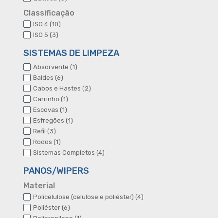
produtos
Classificação
10
ISO 4
10
produtos
3
ISO 5
3
produtos
SISTEMAS DE LIMPEZA
1
Absorvente
1
produto
6
Baldes
6
produtos
2
Cabos e Hastes
2
produtos
1
Carrinho
1
produto
1
Escovas
1
produto
1
Esfregões
1
produto
3
Refil
3
produtos
1
Rodos
1
produto
4
Sistemas Completos
4
produtos
PANOS/WIPERS
Material
4
Policelulose (celulose e poliéster)
4
produtos
6
Poliéster
6
produtos
1