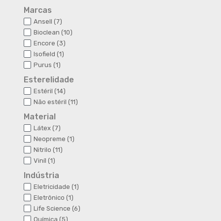
Marcas
7
Ansell
7
produtos
10
Bioclean
10
produtos
3
Encore
3
produtos
1
Isofield
1
produto
1
Purus
1
produto
Esterelidade
14
Estéril
14
produtos
11
Não estéril
11
produtos
Material
7
Látex
7
produtos
1
Neopreme
1
produto
11
Nitrilo
11
produtos
1
Viníl
1
produto
Indústria
1
Eletricidade
1
produto
1
Eletrônico
1
produto
6
Life Science
6
produtos
5
Química
5