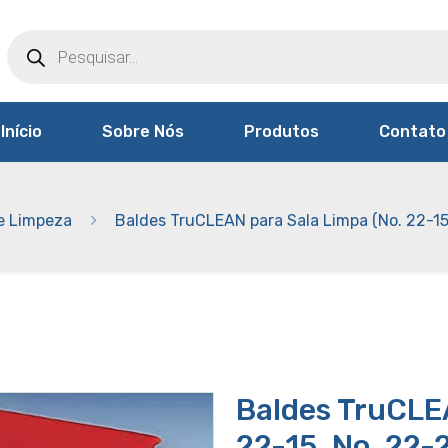
Products
search
Início
Sobre Nós
Produtos
Contato
e Limpeza
Baldes TruCLEAN para Sala Limpa (No. 22-15
Baldes TruCLEA
22-15, No. 22-