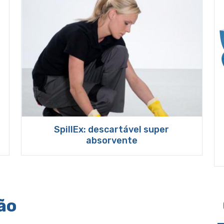
SpillEx: descartável super
absorvente
ão