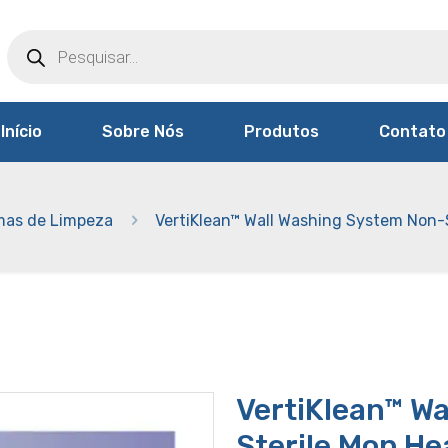
Products
search
Início
Sobre Nós
Produtos
Contato
mas de Limpeza
VertiKlean™ Wall Washing System Non-
VertiKlean™ W
Sterile Mop He