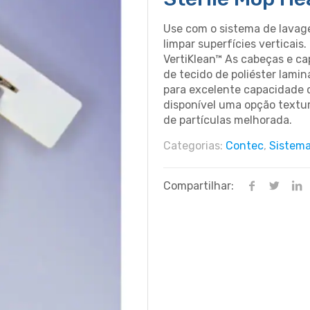
Use com o sistema de lavage
limpar superfícies verticai
VertiKlean™ As cabeças e ca
de tecido de poliéster lami
para excelente capacidade d
disponível uma opção textu
de partículas melhorada.
Categorias:
Contec
,
Sistema
Compartilhar: