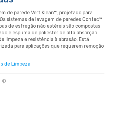
m de parede VertiKlean™, projetado para
s. Os sistemas de lavagem de paredes Contec™
pas de esfregão não estéreis são compostas
nado e espuma de poliéster de alta absorção
e limpeza e resistência à abrasão. Está
rizada para aplicações que requerem remoção
s de Limpeza