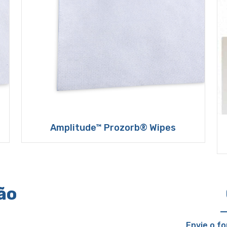
Amplitude™ Prozorb® Wipes
ão
Envie o f