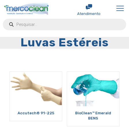
Atendimento
Products
search
Luvas Estéreis
Accutech® 91-225
BioClean™ Emerald
BENS