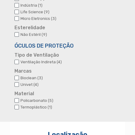
produto
1
Indústria
1
produto
9
Life Science
9
produtos
3
Micro Eletronics
3
produtos
Esterelidade
9
Não Estéril
9
produtos
ÓCULOS DE PROTEÇÃO
Tipo de Ventilação
4
Ventilação Indireta
4
produtos
Marcas
3
Bioclean
3
produtos
4
Univet
4
produtos
Material
5
Policarbonato
5
produtos
1
Termoplástico
1
produto
Localização