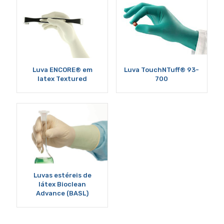
Luva ENCORE® em
Luva TouchNTuff® 93-
latex Textured
700
Luvas estéreis de
látex Bioclean
Advance (BASL)