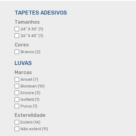
TAPETES ADESIVOS
Tamanhos
1
24″ X 30″
1
produto
1
26″ X 45″
1
produto
Cores
2
Branco
2
produtos
LUVAS
Marcas
7
Ansell
7
produtos
10
Bioclean
10
produtos
3
Encore
3
produtos
1
Isofield
1
produto
1
Purus
1
produto
Esterelidade
14
Estéril
14
produtos
11
Não estéril
11
produtos