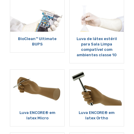
BioClean™ Ultimate
Luva de látex estéril
BUPS
para Sala Limpa
compatível com
ambientes classe 10
Luva ENCORE® em
Luva ENCORE® em
latex Micro
latex Ortho