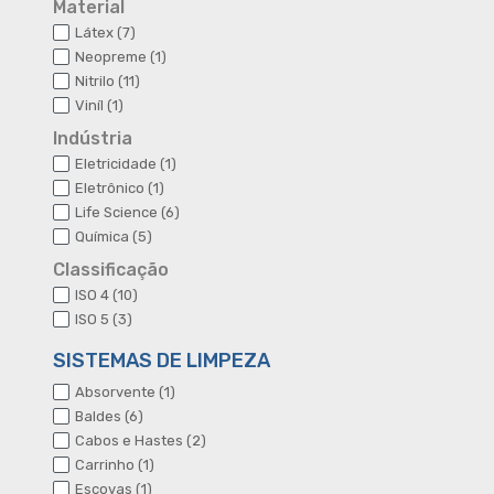
Material
7
Látex
7
produtos
1
Neopreme
1
produto
11
Nitrilo
11
produtos
1
Viníl
1
produto
Indústria
1
Eletricidade
1
produto
1
Eletrônico
1
produto
6
Life Science
6
produtos
5
Química
5
produtos
Classificação
10
ISO 4
10
produtos
3
ISO 5
3
produtos
SISTEMAS DE LIMPEZA
1
Absorvente
1
produto
6
Baldes
6
produtos
2
Cabos e Hastes
2
produtos
1
Carrinho
1
produto
1
Escovas
1