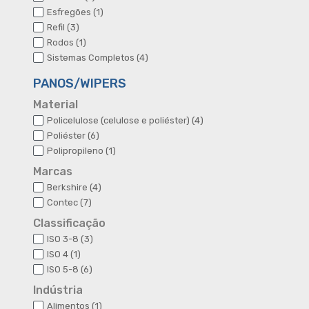
produto
1
Esfregões
1
produto
3
Refil
3
produtos
1
Rodos
1
produto
4
Sistemas Completos
4
produtos
PANOS/WIPERS
Material
4
Policelulose (celulose e poliéster)
4
produtos
6
Poliéster
6
produtos
1
Polipropileno
1
produto
Marcas
4
Berkshire
4
produtos
7
Contec
7
produtos
Classificação
3
ISO 3-8
3
produtos
1
ISO 4
1
produto
6
ISO 5-8
6
produtos
Indústria
1
Alimentos
1