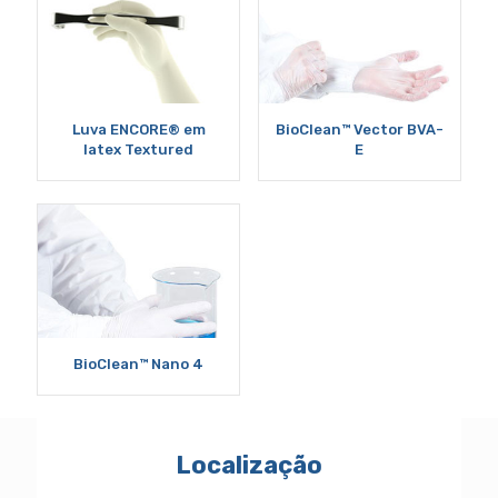
Luva ENCORE® em
BioClean™ Vector BVA-
latex Textured
E
BioClean™ Nano 4
Localização