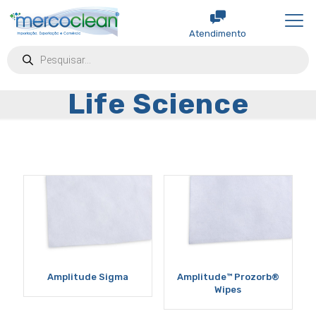
Atendimento
Products
search
Life Science
Amplitude Sigma
Amplitude™ Prozorb®
Wipes