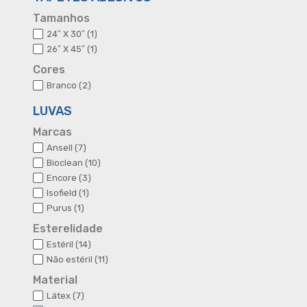
Tamanhos
1
24″ X 30″
1
produto
1
26″ X 45″
1
produto
Cores
2
Branco
2
produtos
LUVAS
Marcas
7
Ansell
7
produtos
10
Bioclean
10
produtos
3
Encore
3
produtos
1
Isofield
1
produto
1
Purus
1
produto
Esterelidade
14
Estéril
14
produtos
11
Não estéril
11
produtos
Material
7
Látex
7
produtos