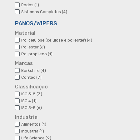
produtos
1
Rodos
1
produto
4
Sistemas Completos
4
produtos
PANOS/WIPERS
Material
4
Policelulose (celulose e poliéster)
4
produtos
6
Poliéster
6
produtos
1
Polipropileno
1
produto
Marcas
4
Berkshire
4
produtos
7
Contec
7
produtos
Classificação
3
ISO 3-8
3
produtos
1
ISO 4
1
produto
6
ISO 5-8
6
produtos
Indústria
1
Alimentos
1
produto
1
Indústria
1
produto
9
Life Science
9