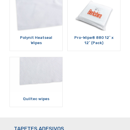
Polynit Heatseal
Pro-Wipe® 880 12″ x
Wipes
12″ (Pack)
Quiltec wipes
TAPETES ADESIVOS