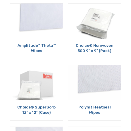
Amplitude™ Theta™
Choice® Nonwoven
Wipes
500 9″ x 9″ (Pack)
Choice® SuperSorb
Polynit Heatseal
12″ x 12″ (Case)
Wipes