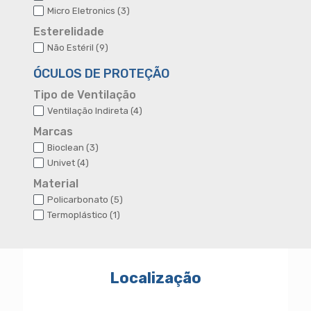
produtos
3
Micro Eletronics
3
produtos
Esterelidade
9
Não Estéril
9
produtos
ÓCULOS DE PROTEÇÃO
Tipo de Ventilação
4
Ventilação Indireta
4
produtos
Marcas
3
Bioclean
3
produtos
4
Univet
4
produtos
Material
5
Policarbonato
5
produtos
1
Termoplástico
1
produto
Localização