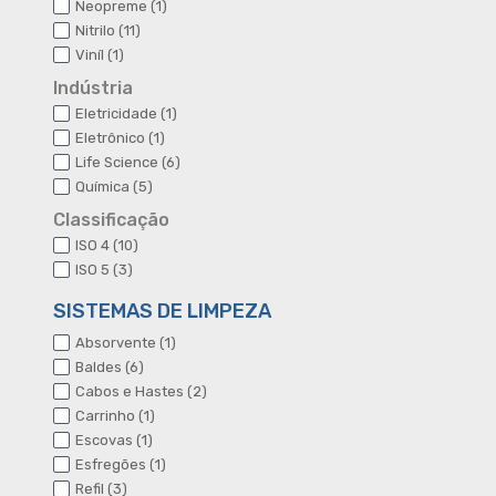
1
Neopreme
1
produto
11
Nitrilo
11
produtos
1
Viníl
1
produto
Indústria
1
Eletricidade
1
produto
1
Eletrônico
1
produto
6
Life Science
6
produtos
5
Química
5
produtos
Classificação
10
ISO 4
10
produtos
3
ISO 5
3
produtos
SISTEMAS DE LIMPEZA
1
Absorvente
1
produto
6
Baldes
6
produtos
2
Cabos e Hastes
2
produtos
1
Carrinho
1
produto
1
Escovas
1
produto
1
Esfregões
1
produto
3
Refil
3